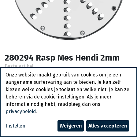
280294 Rasp Mes Hendi 2mm
Bestelartikel
Onze website maakt gebruik van cookies om je een
Vraag een account aan
aangename surfervaring aan te bieden. Je kan zelf
kiezen welke cookies je toelaat en welke niet. Je kan ze
Algemene voorwaarden
beheren via de cookie-instellingen. Als je meer
30-dagen geld terug garantie
informatie nodig hebt, raadpleeg dan ons
Verzending: 2-3 werkdagen
privacybeleid
.
Instellen
Weigeren
Alles accepteren