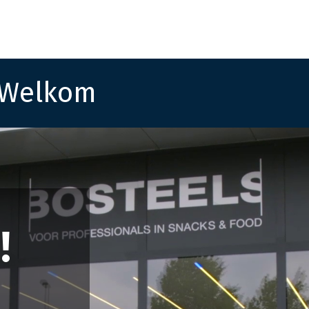
Startpagina
Assortiment
Vestigingen
Deals
K
Welkom
!