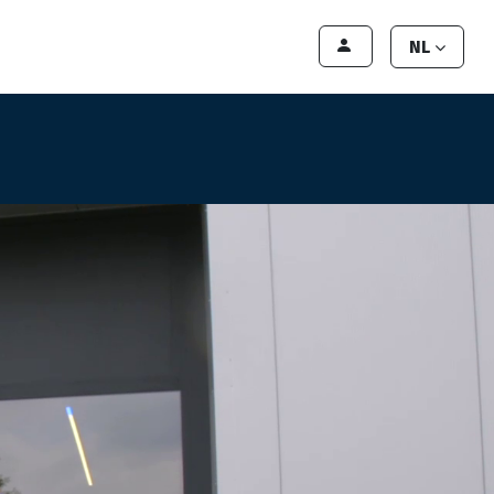
lant worden
Contact
Handleiding
NL