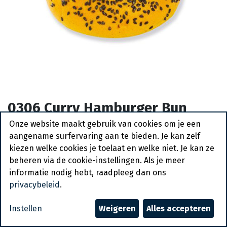
0306 Curry Hamburger Bun
Pastridor 4 x 15 x 80 gr
Onze website maakt gebruik van cookies om je een
aangename surfervaring aan te bieden. Je kan zelf
Bestelartikel
kiezen welke cookies je toelaat en welke niet. Je kan ze
beheren via de cookie-instellingen. Als je meer
informatie nodig hebt, raadpleeg dan ons
Vraag een account aan
privacybeleid
.
Algemene voorwaarden
Instellen
Weigeren
Alles accepteren
30-dagen geld terug garantie