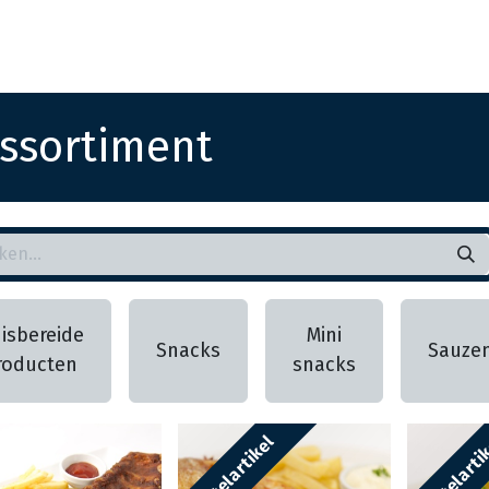
Startpagina
Assortiment
Vestigingen
Deals
K
ssortiment
isbereide
Mini
Snacks
Sauze
roducten
snacks
Bestelartikel
Bestelarti