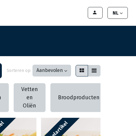
lant worden
Contact
Handleiding
NL
Aanbevolen
Sorteren op:
Vetten
n
en
Broodproducten
Koelv
Oliën
kel
Bestelartikel