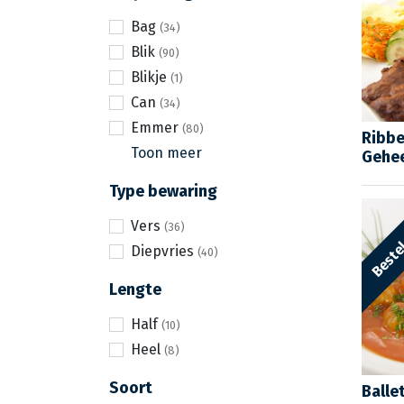
Bag
Blik
Blikje
Can
Emmer
Ribbe
Toon meer
Gehee
Type bewaring
Bestel
Vers
Diepvries
Lengte
Half
Heel
Soort
Balle