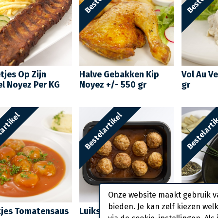
tjes Op Zijn
Halve Gebakken Kip
Vol Au V
l Noyez Per KG
Noyez +/- 550 gr
gr
artikel
Bestelartikel
Bestelarti
Onze website maakt gebruik v
bieden. Je kan zelf kiezen wel
tjes Tomatensaus
Luikse Balletjes Noyez
Balletje