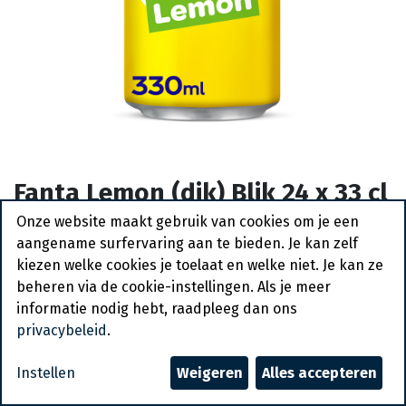
Fanta Lemon (dik) Blik 24 x 33 cl
- Promo
Onze website maakt gebruik van cookies om je een
aangename surfervaring aan te bieden. Je kan zelf
kiezen welke cookies je toelaat en welke niet. Je kan ze
Vraag een account aan
beheren via de cookie-instellingen. Als je meer
informatie nodig hebt, raadpleeg dan ons
Algemene voorwaarden
privacybeleid
.
30-dagen geld terug garantie
Verzending: 2-3 werkdagen
Instellen
Weigeren
Alles accepteren