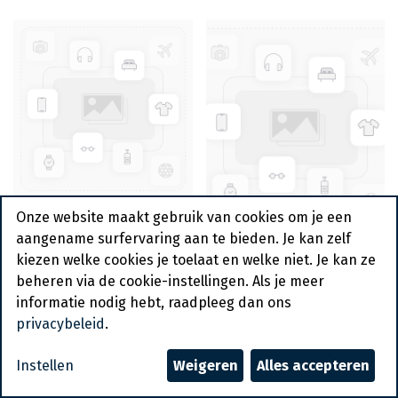
Karton Schaal Ovaal
Onze website maakt gebruik van cookies om je een
Triplex
aangename surfervaring aan te bieden. Je kan zelf
P18/5/14x22x3,2cm
Karton Schaal vlak C4
kiezen welke cookies je toelaat en welke niet. Je kan ze
250st
(11x24cm) 250 st
beheren via de cookie-instellingen. Als je meer
informatie nodig hebt, raadpleeg dan ons
privacybeleid
.
Instellen
Weigeren
Alles accepteren