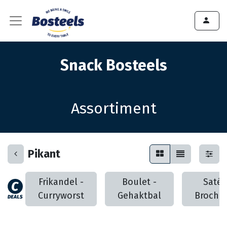
Snack Bosteels
Assortiment
Pikant
Frikandel -
Boulet -
Saté 
Curryworst
Gehaktbal
Brochet