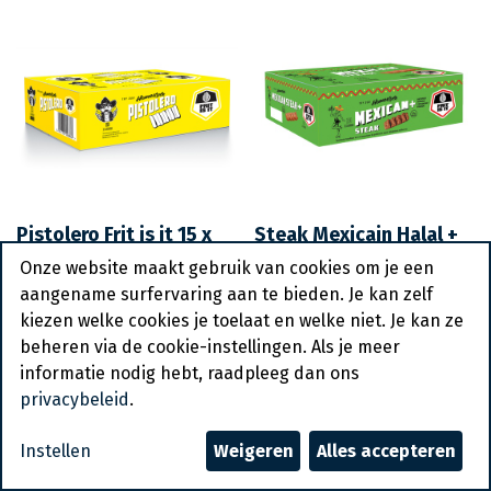
Pistolero Frit is it 15 x
Steak Mexicain Halal +
140 gr
Frit is it 20 x 140 gr
Onze website maakt gebruik van cookies om je een
aangename surfervaring aan te bieden. Je kan zelf
kiezen welke cookies je toelaat en welke niet. Je kan ze
beheren via de cookie-instellingen. Als je meer
informatie nodig hebt, raadpleeg dan ons
privacybeleid
.
Instellen
Weigeren
Alles accepteren