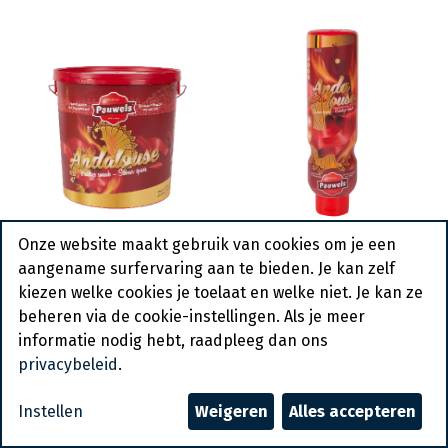
Andalouse Saus
Andalouse Saus
Onze website maakt gebruik van cookies om je een
Pauwels Emmer 10 L
Pauwels Tube 1 L
aangename surfervaring aan te bieden. Je kan zelf
kiezen welke cookies je toelaat en welke niet. Je kan ze
beheren via de cookie-instellingen. Als je meer
informatie nodig hebt, raadpleeg dan ons
privacybeleid
.
Instellen
Weigeren
Alles accepteren