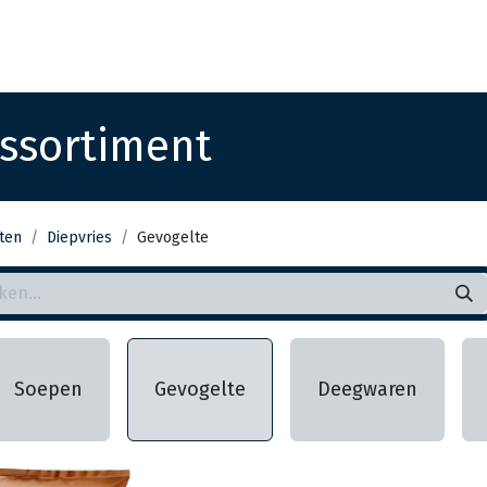
Startpagina
Assortiment
Vestigingen
Deals
K
ssortiment
ten
Diepvries
Gevogelte
Soepen
Gevogelte
Deegwaren