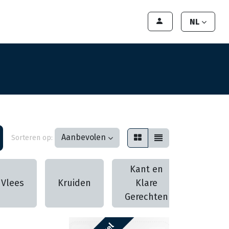
lant worden
Contact
Handleiding
NL
Aanbevolen
Sorteren op:
Kant en
Vlees
Kruiden
Klare
Pizza
Gerechten