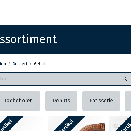
Startpagina
Assortiment
Vestigingen
Deals
K
ssortiment
ten
Dessert
Gebak
Toebehoren
Donuts
Patisserie
artikel
Bestelartikel
Bestelarti