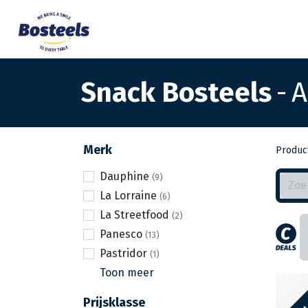
Snack Bosteels
-
A
Merk
Produc
Dauphine
La Lorraine
La Streetfood
Panesco
Pastridor
Toon meer
Bestel
Prijsklasse