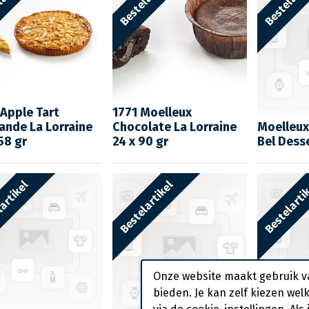
Apple Tart
1771 Moelleux
nde La Lorraine
Chocolate La Lorraine
Moelleux
58 gr
24 x 90 gr
Bel Desse
artikel
Bestelartikel
Bestelarti
Onze website maakt gebruik v
bieden. Je kan zelf kiezen wel