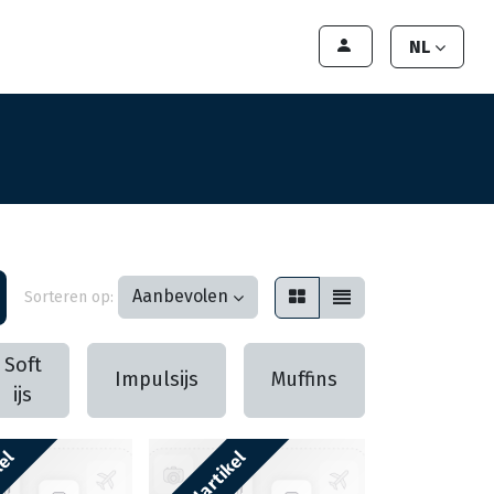
lant worden
Contact
Handleiding
NL
Aanbevolen
Sorteren op:
Soft
Impulsijs
Muffins
Schepijs
ijs
kel
Bestelartikel