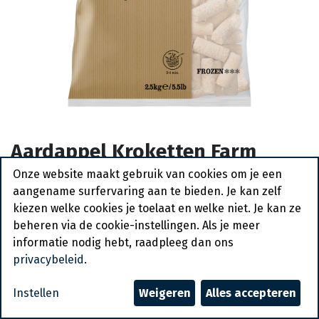
Aardappel Kroketten Farm
Frites 2,5 kg
Onze website maakt gebruik van cookies om je een
aangename surfervaring aan te bieden. Je kan zelf
Actief
kiezen welke cookies je toelaat en welke niet. Je kan ze
beheren via de cookie-instellingen. Als je meer
Vraag een account aan
informatie nodig hebt, raadpleeg dan ons
privacybeleid
.
Algemene voorwaarden
30-dagen geld terug garantie
Instellen
Weigeren
Alles accepteren
Verzending: 2-3 werkdagen