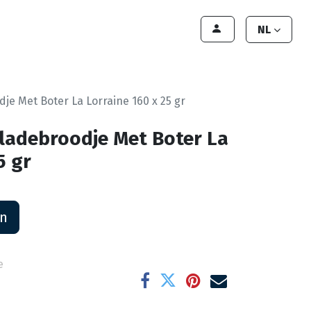
lant worden
Contact
Handleiding
NL
je Met Boter La Lorraine 160 x 25 gr
ladebroodje Met Boter La
5 gr
an
e