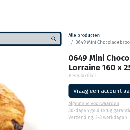
Startpagina
Assortiment
Vestigingen
Deals
K
Alle producten
0649 Mini Chocoladebrood
0649 Mini Choco
Lorraine 160 x 2
Bestelartikel
Vraag een account a
Algemene voorwaarden
30-dagen geld terug garanti
Verzending: 2-3 werkdagen