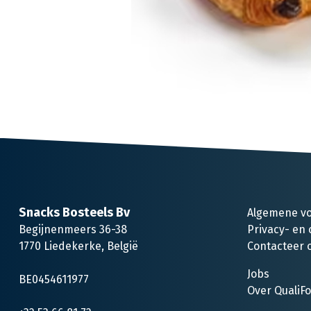
Snacks Bosteels Bv
Algemene v
Begijnenmeers 36-38
Privacy- en 
1770 Liedekerke, België
Contacteer 
Jobs
BE0454611977
Over QualiF