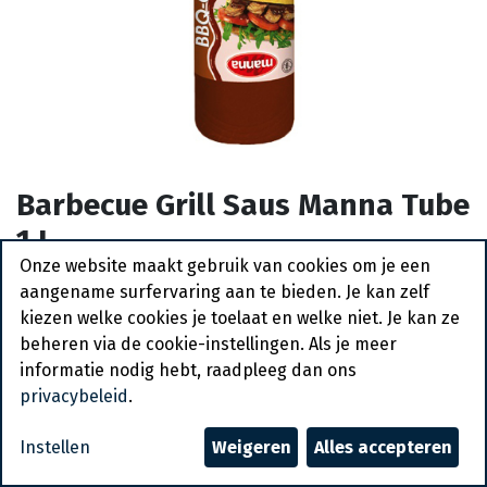
Barbecue Grill Saus Manna Tube
1 L
Onze website maakt gebruik van cookies om je een
Actief
aangename surfervaring aan te bieden. Je kan zelf
kiezen welke cookies je toelaat en welke niet. Je kan ze
beheren via de cookie-instellingen. Als je meer
Vraag een account aan
informatie nodig hebt, raadpleeg dan ons
privacybeleid
.
Algemene voorwaarden
30-dagen geld terug garantie
Instellen
Weigeren
Alles accepteren
Verzending: 2-3 werkdagen