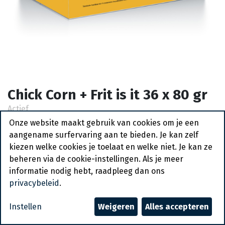
Chick Corn + Frit is it 36 x 80 gr
Actief
Onze website maakt gebruik van cookies om je een
Vraag een account aan
aangename surfervaring aan te bieden. Je kan zelf
kiezen welke cookies je toelaat en welke niet. Je kan ze
Algemene voorwaarden
beheren via de cookie-instellingen. Als je meer
30-dagen geld terug garantie
informatie nodig hebt, raadpleeg dan ons
Verzending: 2-3 werkdagen
privacybeleid
.
Instellen
Weigeren
Alles accepteren