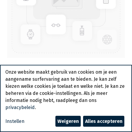
843055 - Broodmes 250/380
Onze website maakt gebruik van cookies om je een
mm Wit PP Heft 1st Hendi
aangename surfervaring aan te bieden. Je kan zelf
kiezen welke cookies je toelaat en welke niet. Je kan ze
Actief
beheren via de cookie-instellingen. Als je meer
informatie nodig hebt, raadpleeg dan ons
Vraag een account aan
privacybeleid
.
Algemene voorwaarden
Instellen
Weigeren
Alles accepteren
30-dagen geld terug garantie
Verzending: 2-3 werkdagen