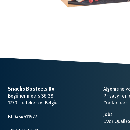
Snacks Bosteels Bv
Algemene v
Begijnenmeers 36-38
Privacy- en 
1770 Liedekerke, België
Contacteer 
Jobs
BE0454611977
Over QualiF