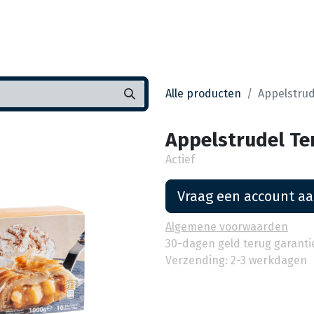
Startpagina
Assortiment
Vestigingen
Deals
K
Alle producten
Appelstrud
Appelstrudel Ter
Actief
Vraag een account a
Algemene voorwaarden
30-dagen geld terug garanti
Verzending: 2-3 werkdagen