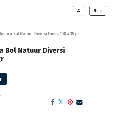
lant worden
Contact
Handleiding
NL
Rustica Bol Natuur Diversi Foods 100 x 35 gr
a Bol Natuur Diversi
gr
an
e