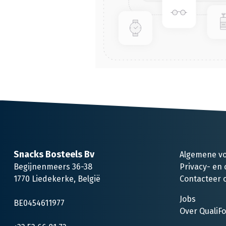
Snacks Bosteels Bv
Algemene v
Begijnenmeers 36-38
Privacy- en 
1770 Liedekerke, België
Contacteer 
Jobs
BE0454611977
Over QualiF