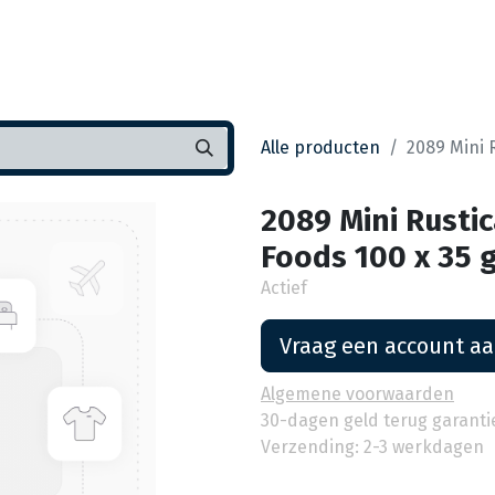
Startpagina
Assortiment
Vestigingen
Deals
K
Alle producten
2089 Mini 
2089 Mini Rustic
Foods 100 x 35 
Actief
Vraag een account a
Algemene voorwaarden
30-dagen geld terug garanti
Verzending: 2-3 werkdagen