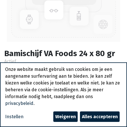
Bamischijf VA Foods 24 x 80 gr
Actief
Onze website maakt gebruik van cookies om je een
Vraag een account aan
aangename surfervaring aan te bieden. Je kan zelf
kiezen welke cookies je toelaat en welke niet. Je kan ze
Algemene voorwaarden
beheren via de cookie-instellingen. Als je meer
30-dagen geld terug garantie
informatie nodig hebt, raadpleeg dan ons
Verzending: 2-3 werkdagen
privacybeleid
.
Instellen
Weigeren
Alles accepteren