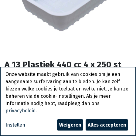
A 13 Plastiek 440 cc 4 x 250 st
Actief
Onze website maakt gebruik van cookies om je een
aangename surfervaring aan te bieden. Je kan zelf
Vraag een account aan
kiezen welke cookies je toelaat en welke niet. Je kan ze
beheren via de cookie-instellingen. Als je meer
Algemene voorwaarden
informatie nodig hebt, raadpleeg dan ons
30-dagen geld terug garantie
privacybeleid
.
Verzending: 2-3 werkdagen
Instellen
Weigeren
Alles accepteren