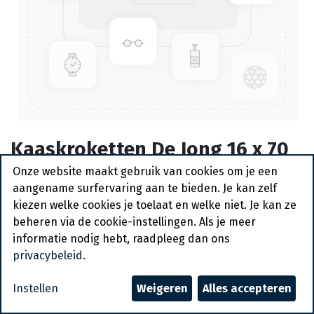
Kaaskroketten De Jong 16 x 70
gr
Onze website maakt gebruik van cookies om je een
aangename surfervaring aan te bieden. Je kan zelf
Actief
kiezen welke cookies je toelaat en welke niet. Je kan ze
beheren via de cookie-instellingen. Als je meer
Vraag een account aan
informatie nodig hebt, raadpleeg dan ons
privacybeleid
.
Algemene voorwaarden
30-dagen geld terug garantie
Instellen
Weigeren
Alles accepteren
Verzending: 2-3 werkdagen