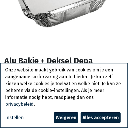
Alu Bakje + Deksel Depa
120x100x30mm 250ml 25st
Onze website maakt gebruik van cookies om je een
aangename surfervaring aan te bieden. Je kan zelf
Actief
kiezen welke cookies je toelaat en welke niet. Je kan ze
beheren via de cookie-instellingen. Als je meer
Vraag een account aan
informatie nodig hebt, raadpleeg dan ons
privacybeleid
.
Algemene voorwaarden
30-dagen geld terug garantie
Instellen
Weigeren
Alles accepteren
Verzending: 2-3 werkdagen