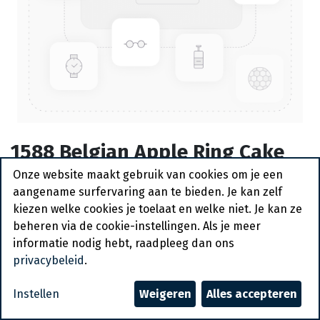
1588 Belgian Apple Ring Cake
La Lorraine 825 gr
Onze website maakt gebruik van cookies om je een
aangename surfervaring aan te bieden. Je kan zelf
Bestelartikel
kiezen welke cookies je toelaat en welke niet. Je kan ze
beheren via de cookie-instellingen. Als je meer
Vraag een account aan
informatie nodig hebt, raadpleeg dan ons
privacybeleid
.
Algemene voorwaarden
30-dagen geld terug garantie
Instellen
Weigeren
Alles accepteren
Verzending: 2-3 werkdagen