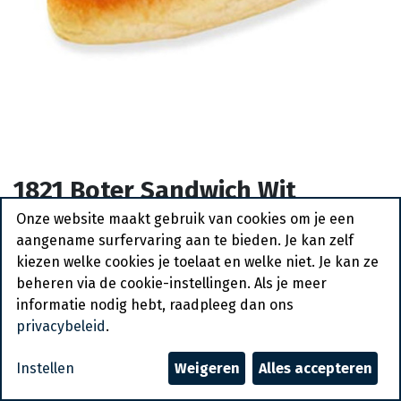
1821 Boter Sandwich Wit
Pastridor 90 x 45 gr
Onze website maakt gebruik van cookies om je een
aangename surfervaring aan te bieden. Je kan zelf
Bestelartikel
kiezen welke cookies je toelaat en welke niet. Je kan ze
beheren via de cookie-instellingen. Als je meer
Vraag een account aan
informatie nodig hebt, raadpleeg dan ons
privacybeleid
.
Algemene voorwaarden
30-dagen geld terug garantie
Instellen
Weigeren
Alles accepteren
Verzending: 2-3 werkdagen