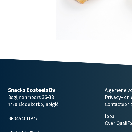
Snacks Bosteels Bv
Algemene v
Begijnenmeers 36-38
Privacy- en 
1770 Liedekerke, België
Contacteer 
Jobs
BE0454611977
Over QualiF