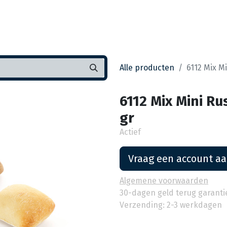
Startpagina
Assortiment
Vestigingen
Deals
K
Alle producten
6112 Mix Mi
6112 Mix Mini Ru
gr
Actief
Vraag een account a
Algemene voorwaarden
30-dagen geld terug garanti
Verzending: 2-3 werkdagen