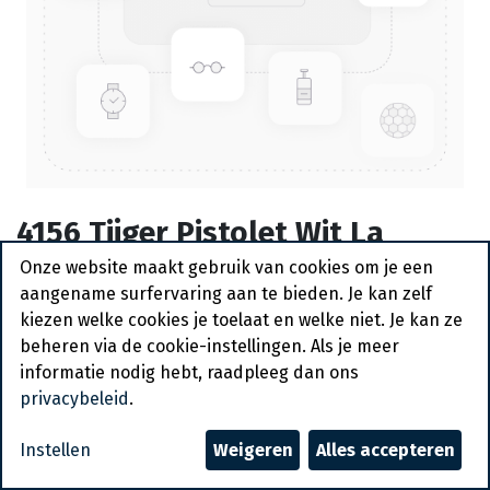
4156 Tijger Pistolet Wit La
Lorraine 65 x 70 gr
Onze website maakt gebruik van cookies om je een
aangename surfervaring aan te bieden. Je kan zelf
Bestelartikel
kiezen welke cookies je toelaat en welke niet. Je kan ze
beheren via de cookie-instellingen. Als je meer
Vraag een account aan
informatie nodig hebt, raadpleeg dan ons
privacybeleid
.
Algemene voorwaarden
30-dagen geld terug garantie
Instellen
Weigeren
Alles accepteren
Verzending: 2-3 werkdagen