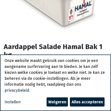
Aardappel Salade Hamal Bak 1
kg
Onze website maakt gebruik van cookies om je een
Actief
aangename surfervaring aan te bieden. Je kan zelf
kiezen welke cookies je toelaat en welke niet. Je kan ze
beheren via de cookie-instellingen. Als je meer
Vraag een account aan
informatie nodig hebt, raadpleeg dan ons
privacybeleid
.
Algemene voorwaarden
30-dagen geld terug garantie
Instellen
Weigeren
Alles accepteren
Verzending: 2-3 werkdagen