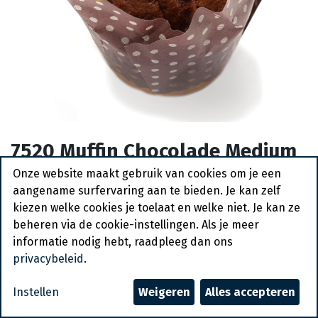
7520 Muffin Chocolade Medium
La Lorraine 24 x 70 gr
Onze website maakt gebruik van cookies om je een
aangename surfervaring aan te bieden. Je kan zelf
Actief
kiezen welke cookies je toelaat en welke niet. Je kan ze
beheren via de cookie-instellingen. Als je meer
Vraag een account aan
informatie nodig hebt, raadpleeg dan ons
privacybeleid
.
Algemene voorwaarden
30-dagen geld terug garantie
Instellen
Weigeren
Alles accepteren
Verzending: 2-3 werkdagen