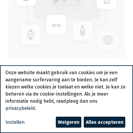
Band Toaster 300 Conveyor -
Onze website maakt gebruik van cookies om je een
2640W - 688300 - Carter Chef
aangename surfervaring aan te bieden. Je kan zelf
kiezen welke cookies je toelaat en welke niet. Je kan ze
Bestelartikel
beheren via de cookie-instellingen. Als je meer
informatie nodig hebt, raadpleeg dan ons
Vraag een account aan
privacybeleid
.
Algemene voorwaarden
Instellen
Weigeren
Alles accepteren
30-dagen geld terug garantie
Verzending: 2-3 werkdagen