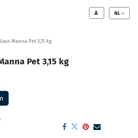
lant worden
Contact
Handleiding
NL
Saus Manna Pet 3,15 kg
Manna Pet 3,15 kg
an
e