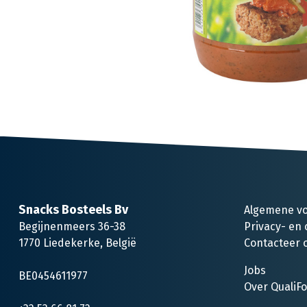
Snacks Bosteels Bv
Algemene v
Begijnenmeers 36-38
Privacy- en 
1770 Liedekerke, België
Contacteer 
Jobs
BE0454611977
Over QualiF