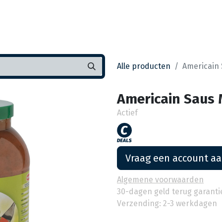
Startpagina
Assortiment
Vestigingen
Deals
K
Alle producten
Americain 
Americain Saus 
Actief
Vraag een account a
Algemene voorwaarden
30-dagen geld terug garanti
Verzending: 2-3 werkdagen