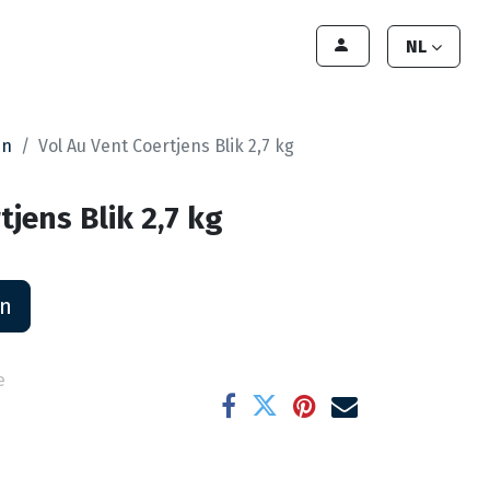
lant worden
Contact
Handleiding
NL
en
Vol Au Vent Coertjens Blik 2,7 kg
tjens Blik 2,7 kg
an
e