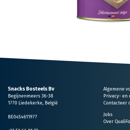
Snacks Bosteels Bv
Algemene v
Begijnenmeers 36-38
Privacy- en 
1770 Liedekerke, België
Contacteer 
Jobs
BE0454611977
Over QualiF