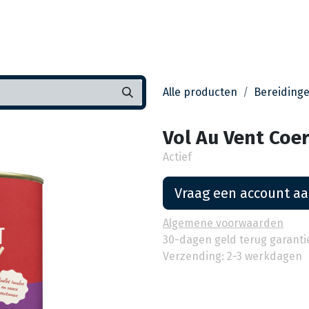
Startpagina
Assortiment
Vestigingen
Deals
K
Alle producten
Bereiding
Vol Au Vent Coer
Actief
Vraag een account a
Algemene voorwaarden
30-dagen geld terug garanti
Verzending: 2-3 werkdagen