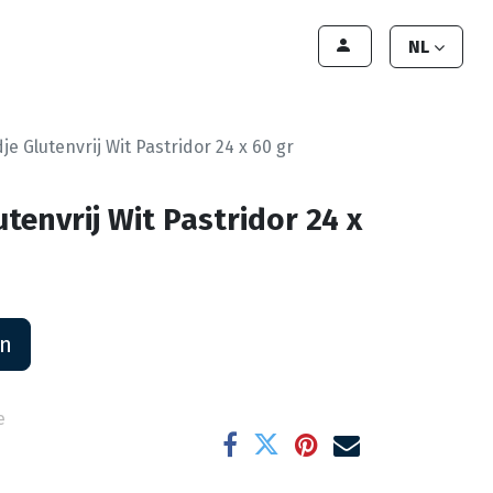
lant worden
Contact
Handleiding
NL
e Glutenvrij Wit Pastridor 24 x 60 gr
tenvrij Wit Pastridor 24 x
an
e