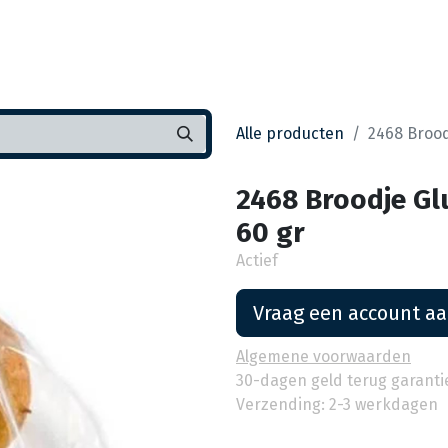
Startpagina
Assortiment
Vestigingen
Deals
K
Alle producten
2468 Broodj
2468 Broodje Glu
60 gr
Actief
Vraag een account a
Algemene voorwaarden
30-dagen geld terug garanti
Verzending: 2-3 werkdagen