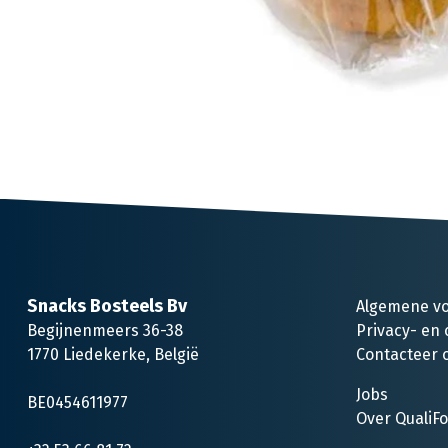
Snacks Bosteels Bv
Algemene v
Begijnenmeers 36-38
Privacy- en 
1770 Liedekerke, België
Contacteer 
Jobs
BE0454611977
Over QualiF