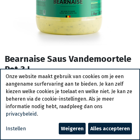
Bearnaise Saus Vandemoortele
Pet 3 L
Onze website maakt gebruik van cookies om je een
Actief
aangename surfervaring aan te bieden. Je kan zelf
kiezen welke cookies je toelaat en welke niet. Je kan ze
Vraag een account aan
beheren via de cookie-instellingen. Als je meer
informatie nodig hebt, raadpleeg dan ons
Algemene voorwaarden
privacybeleid
.
30-dagen geld terug garantie
Verzending: 2-3 werkdagen
Instellen
Weigeren
Alles accepteren