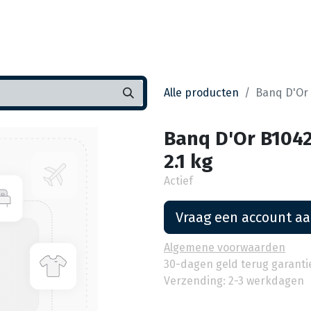
Startpagina
Assortiment
Vestigingen
Deals
K
Alle producten
Banq D'Or 
Banq D'Or B1042
2.1 kg
Actief
Vraag een account a
Algemene voorwaarden
30-dagen geld terug garanti
Verzending: 2-3 werkdagen