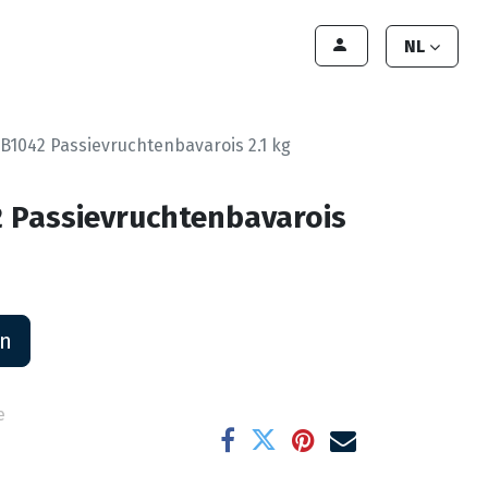
lant worden
Contact
Handleiding
NL
B1042 Passievruchtenbavarois 2.1 kg
 Passievruchtenbavarois
an
e