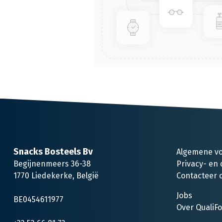
Snacks Bosteels Bv
Algemene v
Begijnenmeers 36-38
Privacy- en 
1770 Liedekerke, België
Contacteer 
Jobs
BE0454611977
Over QualiF