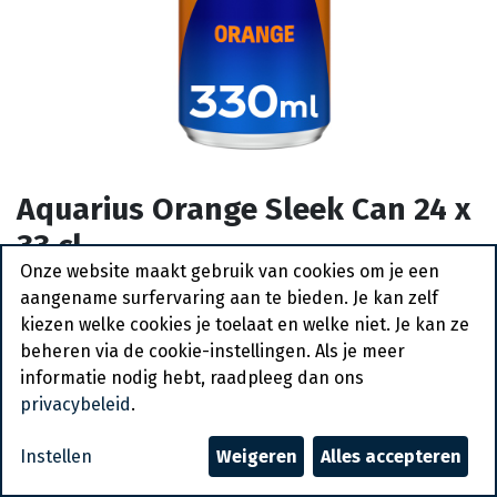
Aquarius Orange Sleek Can 24 x
33 cl
Onze website maakt gebruik van cookies om je een
Actief
aangename surfervaring aan te bieden. Je kan zelf
kiezen welke cookies je toelaat en welke niet. Je kan ze
beheren via de cookie-instellingen. Als je meer
Vraag een account aan
informatie nodig hebt, raadpleeg dan ons
privacybeleid
.
Algemene voorwaarden
30-dagen geld terug garantie
Instellen
Weigeren
Alles accepteren
Verzending: 2-3 werkdagen