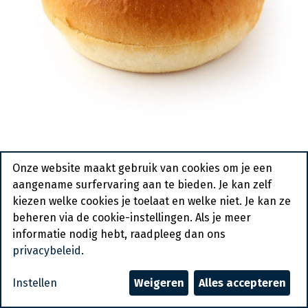
3035 Potato Bun Voorgesneden
Onze website maakt gebruik van cookies om je een
Diversi Foods 65 x 80 gr
aangename surfervaring aan te bieden. Je kan zelf
kiezen welke cookies je toelaat en welke niet. Je kan ze
Bestelartikel
beheren via de cookie-instellingen. Als je meer
informatie nodig hebt, raadpleeg dan ons
Vraag een account aan
privacybeleid
.
Algemene voorwaarden
Instellen
Weigeren
Alles accepteren
30-dagen geld terug garantie
Verzending: 2-3 werkdagen