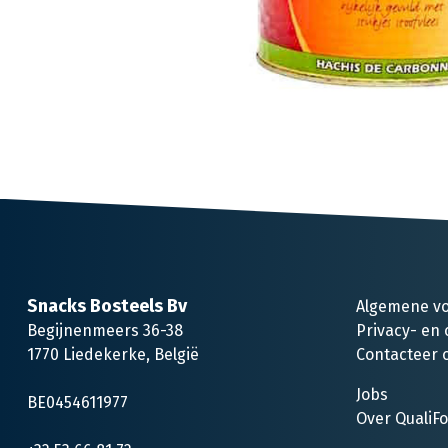
Snacks Bosteels Bv
Algemene v
Begijnenmeers 36-38
Privacy- en 
1770 Liedekerke, België
Contacteer 
Jobs
BE0454611977
Over QualiF