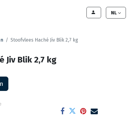
lant worden
Contact
Handleiding
NL
en
Stoofvlees Haché Jiv Blik 2,7 kg
 Jiv Blik 2,7 kg
an
e