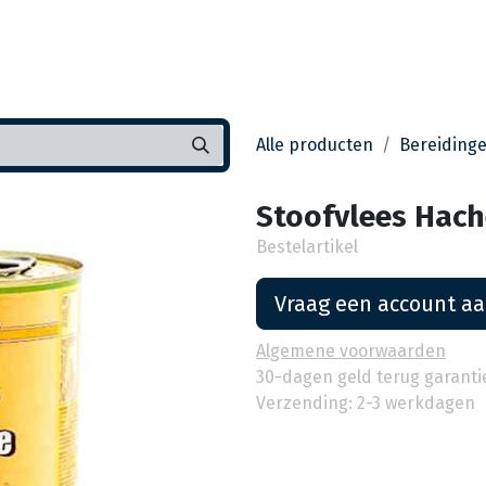
Startpagina
Assortiment
Vestigingen
Deals
K
Alle producten
Bereiding
Stoofvlees Haché
Bestelartikel
Vraag een account a
Algemene voorwaarden
30-dagen geld terug garanti
Verzending: 2-3 werkdagen