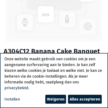
A304C12 Banana Cake Banquet
d'Or 4 x 1200 gr
Onze website maakt gebruik van cookies om je een
aangename surfervaring aan te bieden. Je kan zelf
Bestelartikel
kiezen welke cookies je toelaat en welke niet. Je kan ze
beheren via de cookie-instellingen. Als je meer
Vraag een account aan
informatie nodig hebt, raadpleeg dan ons
privacybeleid
.
Algemene voorwaarden
30-dagen geld terug garantie
Instellen
Weigeren
Alles accepteren
Verzending: 2-3 werkdagen