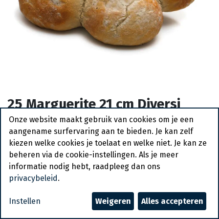
25 Marguerite 21 cm Diversi
Food 20 x 652 gr
Onze website maakt gebruik van cookies om je een
aangename surfervaring aan te bieden. Je kan zelf
Bestelartikel
kiezen welke cookies je toelaat en welke niet. Je kan ze
beheren via de cookie-instellingen. Als je meer
Vraag een account aan
informatie nodig hebt, raadpleeg dan ons
privacybeleid
.
Algemene voorwaarden
30-dagen geld terug garantie
Instellen
Weigeren
Alles accepteren
Verzending: 2-3 werkdagen