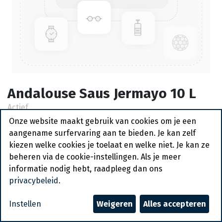
Andalouse Saus Jermayo 10 L
Actief
Onze website maakt gebruik van cookies om je een
Vraag een account aan
aangename surfervaring aan te bieden. Je kan zelf
kiezen welke cookies je toelaat en welke niet. Je kan ze
Algemene voorwaarden
beheren via de cookie-instellingen. Als je meer
30-dagen geld terug garantie
informatie nodig hebt, raadpleeg dan ons
Verzending: 2-3 werkdagen
privacybeleid
.
Instellen
Weigeren
Alles accepteren