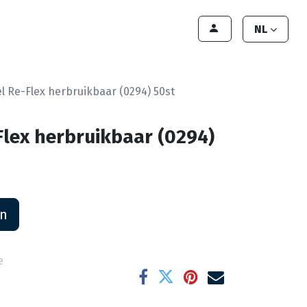
lant worden
Contact
Handleiding
NL
l Re-Flex herbruikbaar (0294) 50st
Flex herbruikbaar (0294)
an
e