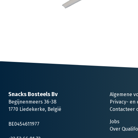
Snacks Bosteels Bv
Algemene v
Begijnenmeers 36-38
Privacy- en 
1770 Liedekerke, België
Contacteer 
Jobs
BE0454611977
Over QualiF