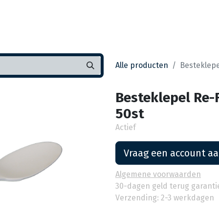
Startpagina
Assortiment
Vestigingen
Deals
K
Alle producten
Besteklepe
Besteklepel Re-
50st
Actief
Vraag een account a
Algemene voorwaarden
30-dagen geld terug garanti
Verzending: 2-3 werkdagen