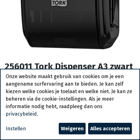
256011 Tork Dispenser A3 zwart
- luchtverfissing
Onze website maakt gebruik van cookies om je een
aangename surfervaring aan te bieden. Je kan zelf
Bestelartikel
kiezen welke cookies je toelaat en welke niet. Je kan ze
beheren via de cookie-instellingen. Als je meer
Vraag een account aan
informatie nodig hebt, raadpleeg dan ons
privacybeleid
.
Algemene voorwaarden
30-dagen geld terug garantie
Instellen
Weigeren
Alles accepteren
Verzending: 2-3 werkdagen