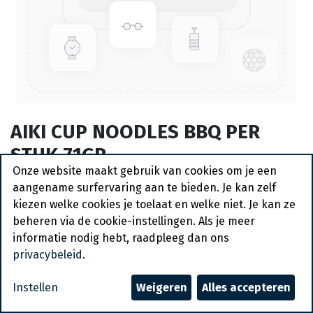
AIKI CUP NOODLES BBQ PER
STUK 71GR
Onze website maakt gebruik van cookies om je een
Actief
aangename surfervaring aan te bieden. Je kan zelf
kiezen welke cookies je toelaat en welke niet. Je kan ze
Vraag een account aan
beheren via de cookie-instellingen. Als je meer
informatie nodig hebt, raadpleeg dan ons
Algemene voorwaarden
privacybeleid
.
30-dagen geld terug garantie
Verzending: 2-3 werkdagen
Instellen
Weigeren
Alles accepteren