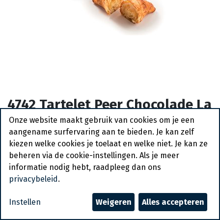
4742 Tartelet Peer Chocolade La
Lorraine 28 x 130 gr
Onze website maakt gebruik van cookies om je een
aangename surfervaring aan te bieden. Je kan zelf
Bestelartikel
kiezen welke cookies je toelaat en welke niet. Je kan ze
beheren via de cookie-instellingen. Als je meer
Vraag een account aan
informatie nodig hebt, raadpleeg dan ons
privacybeleid
.
Algemene voorwaarden
30-dagen geld terug garantie
Instellen
Weigeren
Alles accepteren
Verzending: 2-3 werkdagen