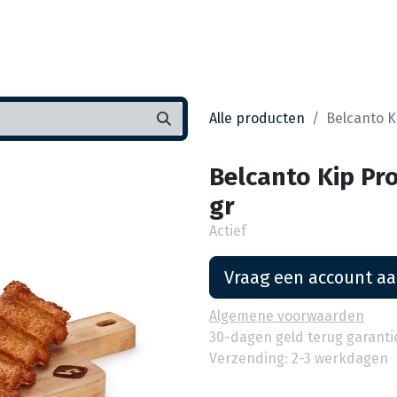
Startpagina
Assortiment
Vestigingen
Deals
K
Alle producten
Belcanto K
Belcanto Kip Pro
gr
Actief
Vraag een account a
Algemene voorwaarden
30-dagen geld terug garanti
Verzending: 2-3 werkdagen