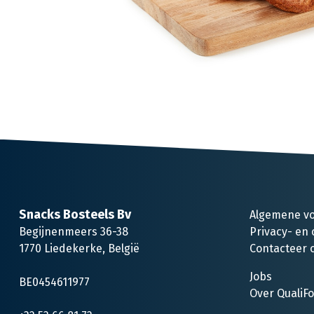
Snacks Bosteels Bv
Algemene v
Begijnenmeers 36-38
Privacy- en 
1770 Liedekerke, België
Contacteer 
Jobs
BE0454611977
Over QualiF