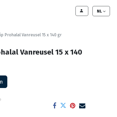
lant worden
Contact
Handleiding
NL
ip Prohalal Vanreusel 15 x 140 gr
halal Vanreusel 15 x 140
an
e