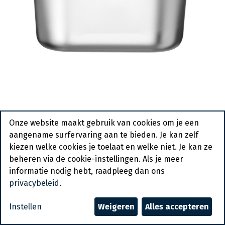
Gastro Normbak 1/2 - 150Mm -
Onze website maakt gebruik van cookies om je een
Kitchen Line - Hendi - 806340
aangename surfervaring aan te bieden. Je kan zelf
kiezen welke cookies je toelaat en welke niet. Je kan ze
Bestelartikel
beheren via de cookie-instellingen. Als je meer
informatie nodig hebt, raadpleeg dan ons
Vraag een account aan
privacybeleid
.
Algemene voorwaarden
Instellen
Weigeren
Alles accepteren
30-dagen geld terug garantie
Verzending: 2-3 werkdagen