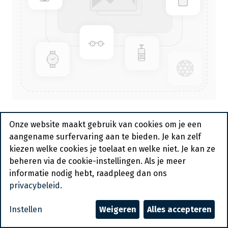
Bedrukte Draagtas Bruin 32 cm
Onze website maakt gebruik van cookies om je een
Bruin La Frite Doree 250 st
aangename surfervaring aan te bieden. Je kan zelf
kiezen welke cookies je toelaat en welke niet. Je kan ze
Actief
beheren via de cookie-instellingen. Als je meer
informatie nodig hebt, raadpleeg dan ons
Vraag een account aan
privacybeleid
.
Algemene voorwaarden
Instellen
Weigeren
Alles accepteren
30-dagen geld terug garantie
Verzending: 2-3 werkdagen