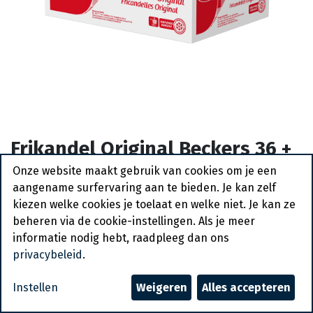
Frikandel Original Beckers 36 +
4 x 85 gr
Onze website maakt gebruik van cookies om je een
aangename surfervaring aan te bieden. Je kan zelf
Actief
kiezen welke cookies je toelaat en welke niet. Je kan ze
beheren via de cookie-instellingen. Als je meer
Vraag een account aan
informatie nodig hebt, raadpleeg dan ons
privacybeleid
.
Algemene voorwaarden
30-dagen geld terug garantie
Instellen
Weigeren
Alles accepteren
Verzending: 2-3 werkdagen