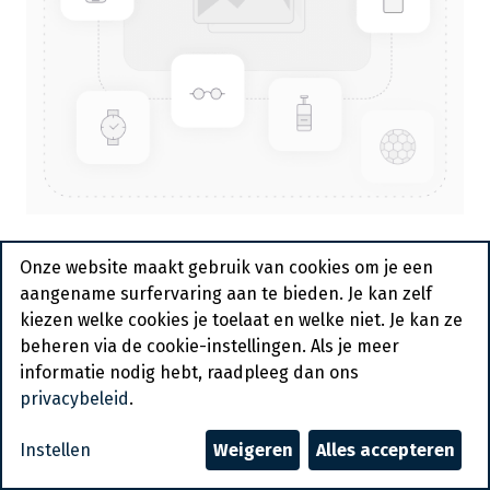
Bedrukte Tipzakken Op Naam
Onze website maakt gebruik van cookies om je een
B26 = N°23 2000st Simon
aangename surfervaring aan te bieden. Je kan zelf
kiezen welke cookies je toelaat en welke niet. Je kan ze
Virginie
beheren via de cookie-instellingen. Als je meer
Bestelartikel
informatie nodig hebt, raadpleeg dan ons
privacybeleid
.
Vraag een account aan
Instellen
Weigeren
Alles accepteren
Algemene voorwaarden