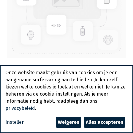
Bedrukte Tipzakken "Gents
Onze website maakt gebruik van cookies om je een
Abels Gebak" N°24 1000 st
aangename surfervaring aan te bieden. Je kan zelf
kiezen welke cookies je toelaat en welke niet. Je kan ze
Actief
beheren via de cookie-instellingen. Als je meer
informatie nodig hebt, raadpleeg dan ons
Vraag een account aan
privacybeleid
.
Algemene voorwaarden
Instellen
Weigeren
Alles accepteren
30-dagen geld terug garantie
Verzending: 2-3 werkdagen