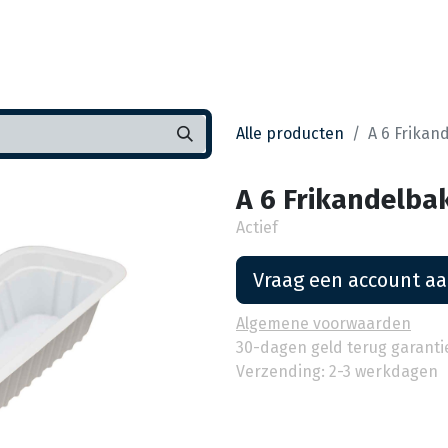
Startpagina
Assortiment
Vestigingen
Deals
K
Alle producten
A 6 Frikand
A 6 Frikandelbak
Actief
Vraag een account a
Algemene voorwaarden
30-dagen geld terug garanti
Verzending: 2-3 werkdagen