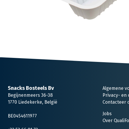
Snacks Bosteels Bv
Algemene v
Begijnenmeers 36-38
Privacy- en 
1770 Liedekerke, België
Contacteer 
Jobs
BE0454611977
Over QualiF