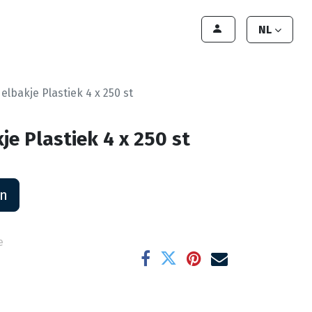
lant worden
Contact
Handleiding
NL
elbakje Plastiek 4 x 250 st
je Plastiek 4 x 250 st
an
e